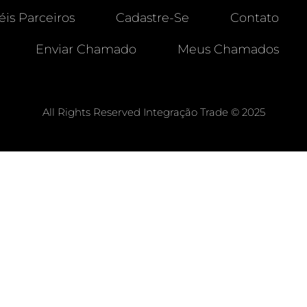
éis Parceiros
Cadastre-Se
Contato
Enviar Chamado
Meus Chamados
All Rights Reserved Integração Trade © 2025