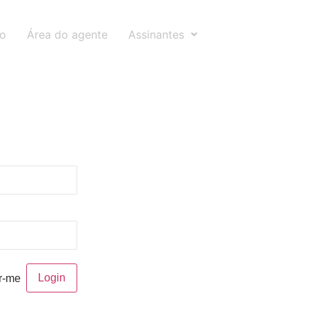
to
Área do agente
Assinantes
r-me