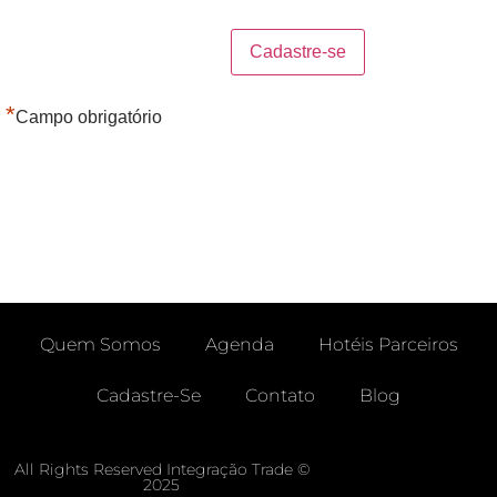
*
Campo obrigatório
Quem Somos
Agenda
Hotéis Parceiros
Cadastre-Se
Contato
Blog
Área Do Agente -free
Enviar Chamado
All Rights Reserved Integração Trade ©
2025