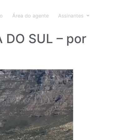
to
Área do agente
Assinantes
 DO SUL – por