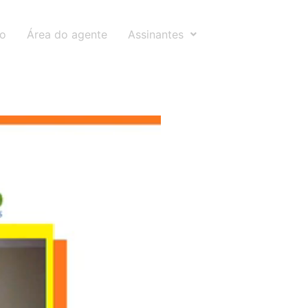
to
Área do agente
Assinantes