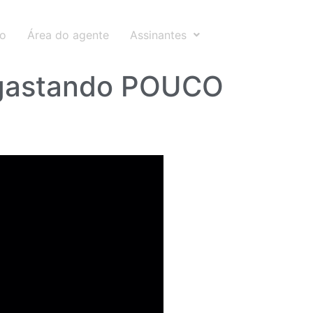
to
Área do agente
Assinantes
gastando POUCO