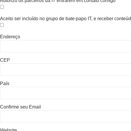
Autorizo os parceiros da IT entrarem em contato comigo
Aceito ser incluído no grupo de bate-papo IT, e receber conte
Endereço
CEP
País
Confirme seu Email
Website