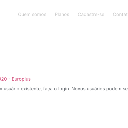
Quem somos
Planos
Cadastre-se
Conta
20 - Europlus
 usuário existente, faça o login. Novos usuários podem se 