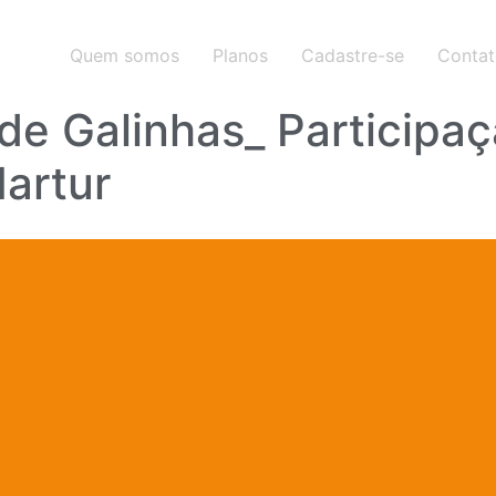
Quem somos
Planos
Cadastre-se
Conta
de Galinhas_ Participaç
artur