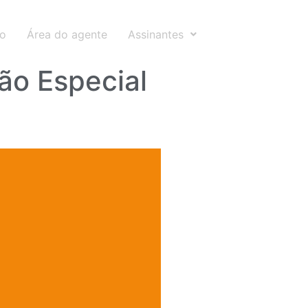
to
Área do agente
Assinantes
ão Especial