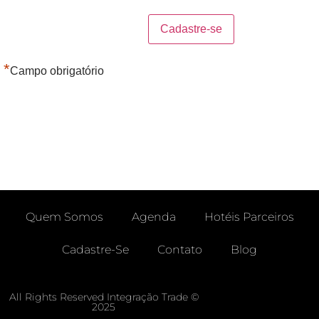
*
Campo obrigatório
Quem Somos
Agenda
Hotéis Parceiros
Cadastre-Se
Contato
Blog
Área Do Agente -free
Enviar Chamado
All Rights Reserved Integração Trade ©
2025
Meus Chamados