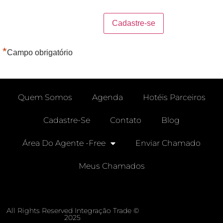
*
Campo obrigatório
Quem Somos
Agenda
Hotéis Parceiros
Cadastre-Se
Contato
Blog
Área Do Agente -free
Enviar Chamado
Meus Chamados
All Rights Reserved Integração Trade ©
2025