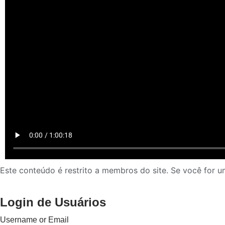
Este conteúdo é restrito a membros do site. Se você for um
Login de Usuários
Username or Email