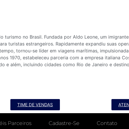
o turismo no Brasil. Fundada por Aldo Leone, um imigrante
a turistas estrangeiros. Rapidamente expandiu suas opera
tempo, tornou-se líder em viagens marítimas, impulsionad
nos 1970, estabeleceu parceria com a empresa italiana Co
ado e além, incluindo cidades como Rio de Janeiro e desti
TIME DE VENDAS
ATE
éis Parceiros
Cadastre-Se
Contato