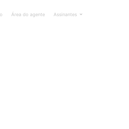
to
Área do agente
Assinantes