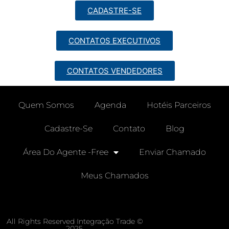
CADASTRE-SE
CONTATOS EXECUTIVOS
CONTATOS VENDEDORES
Quem Somos
Agenda
Hotéis Parceiros
Cadastre-Se
Contato
Blog
Área Do Agente -free
Enviar Chamado
Meus Chamados
All Rights Reserved Integração Trade ©
2025