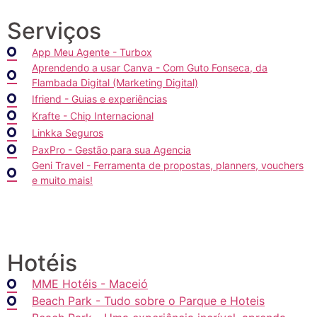
Serviços
App Meu Agente - Turbox
Aprendendo a usar Canva - Com Guto Fonseca, da
Flambada Digital (Marketing Digital)
Ifriend - Guias e experiências
Krafte - Chip Internacional
Linkka Seguros
PaxPro - Gestão para sua Agencia
Geni Travel - Ferramenta de propostas, planners, vouchers
e muito mais!
Hotéis
MME Hotéis - Maceió
Beach Park - Tudo sobre o Parque e Hoteis