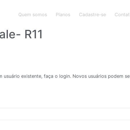
Quem somos
Planos
Cadastre-se
Conta
ale- R11
 usuário existente, faça o login. Novos usuários podem se 