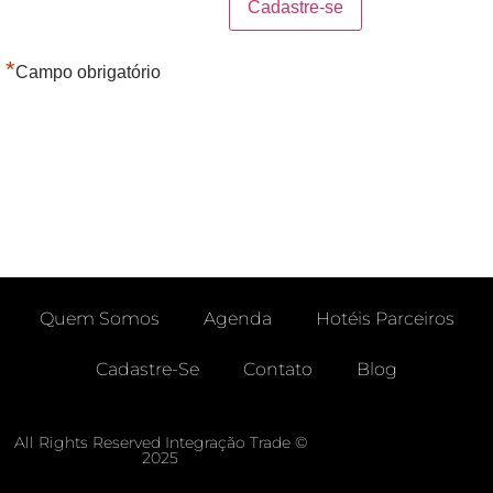
*
Campo obrigatório
Quem Somos
Agenda
Hotéis Parceiros
Cadastre-Se
Contato
Blog
Área Do Agente -free
Enviar Chamado
All Rights Reserved Integração Trade ©
2025
Meus Chamados