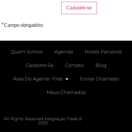
*
Campo obrigatório
Quem Somos
Agenda
Hotéis Parceiros
Cadastre-Se
Contato
Blog
Área Do Agente -free
Enviar Chamado
Meus Chamados
All Rights Reserved Integração Trade ©
2025