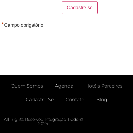
*
Campo obrigatório
Quem Somos
Agenda
Hotéis Parceiros
Cadastre-Se
Contato
Blog
Área Do Agente -free
Enviar Chamado
All Rights Reserved Integração Trade ©
2025
Meus Chamados