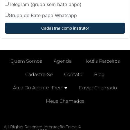
Telegram (grupo sem bate papo)
Grupo de Bate papo Whatsapp
Cadastrar como instrutor
Quem Somos
Agenda
Hotéis Parceiros
Cadastre-Se
Contato
Blog
Área Do Agente -free
Enviar Chamado
Meus Chamados
All Rights Reserved Integração Trade ©