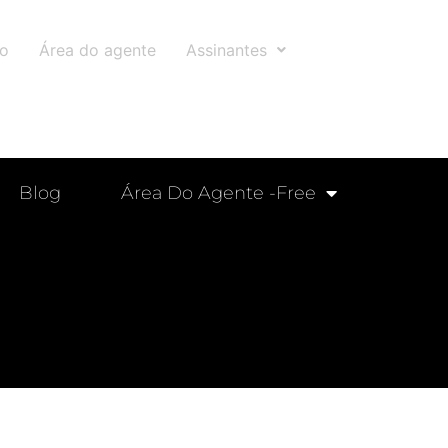
to
Área do agente
Assinantes
Blog
Área Do Agente -free