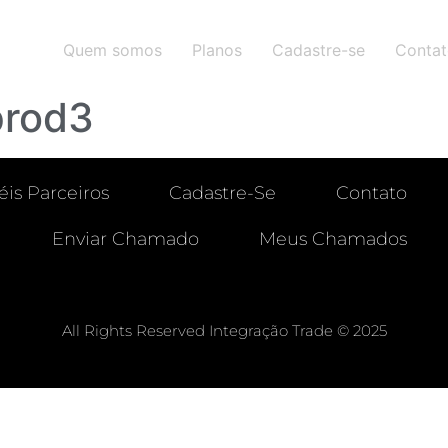
Quem somos
Planos
Cadastre-se
Conta
prod3
éis Parceiros
Cadastre-Se
Contato
Enviar Chamado
Meus Chamados
All Rights Reserved Integração Trade © 2025