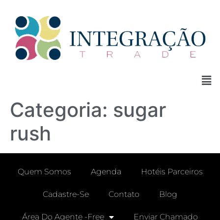
Categoria:
sugar
rush
Quem Somos
Agenda
Hotéis Parceiros
Cadastre-Se
Contato
Blog
Área Do Agente -free
Enviar Chamado