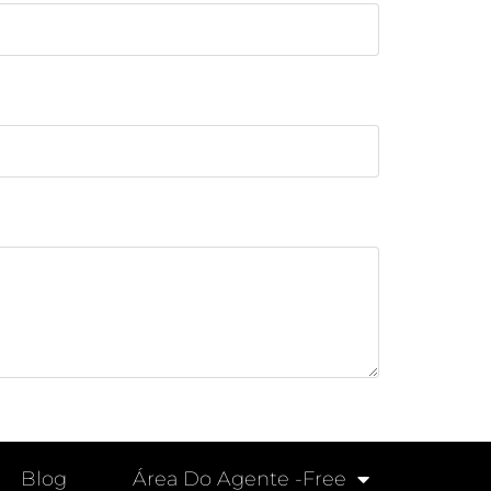
Blog
Área Do Agente -free