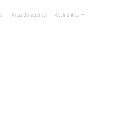
to
Área do agente
Assinantes