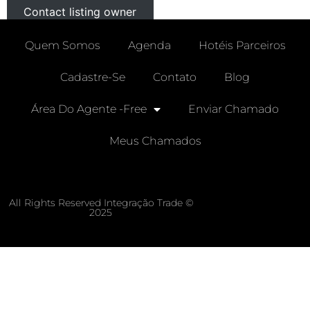
Contact listing owner
Quem Somos
Agenda
Hotéis Parceiros
Cadastre-Se
Contato
Blog
Área Do Agente -free
Enviar Chamado
Meus Chamados
All Rights Reserved Integração Trade ©
2025