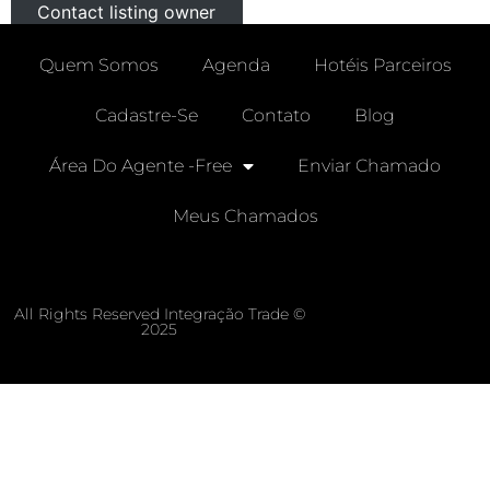
Contact listing owner
Quem Somos
Agenda
Hotéis Parceiros
Cadastre-Se
Contato
Blog
Área Do Agente -free
Enviar Chamado
Meus Chamados
All Rights Reserved Integração Trade ©
2025