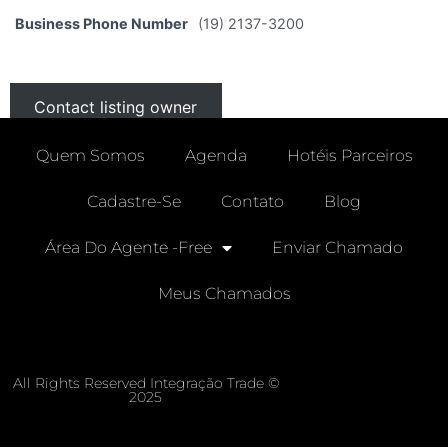
Business Phone Number
(19) 2137-3200
Contact listing owner
Quem Somos
Agenda
Hotéis Parceiros
Cadastre-Se
Contato
Blog
Área Do Agente -free
Enviar Chamado
Meus Chamados
All Rights Reserved Integração Trade ©
2025