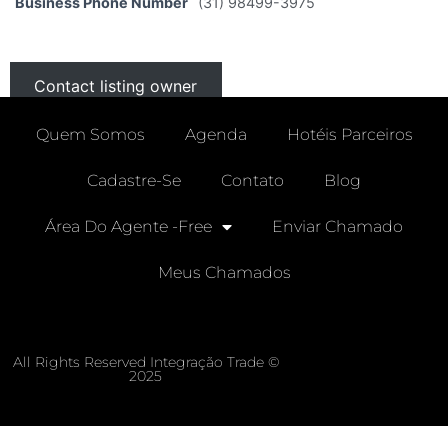
Business Phone Number
(31) 98499-3975
Contact listing owner
Quem Somos
Agenda
Hotéis Parceiros
Cadastre-Se
Contato
Blog
Área Do Agente -free
Enviar Chamado
Meus Chamados
All Rights Reserved Integração Trade ©
2025