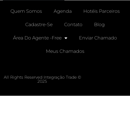
Quem Somos
Agenda
Hotéis Parceiros
Cadastre-Se
Contato
Blog
Área Do Agente -free
Enviar Chamado
Meus Chamados
All Rights Reserved Integração Trade ©
2025