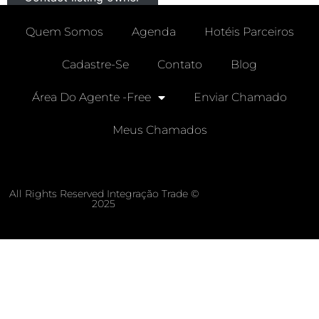
Quem Somos
Agenda
Hotéis Parceiros
Cadastre-Se
Contato
Blog
Área Do Agente -free
Enviar Chamado
Meus Chamados
All Rights Reserved Integração Trade ©
2025