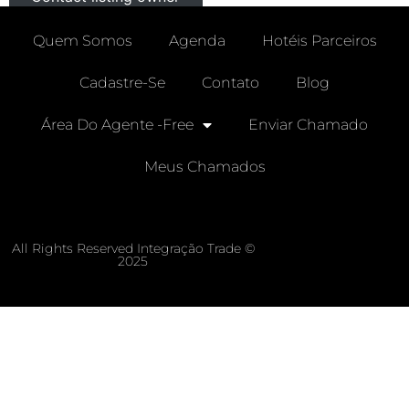
Quem Somos
Agenda
Hotéis Parceiros
Cadastre-Se
Contato
Blog
Área Do Agente -free
Enviar Chamado
Meus Chamados
All Rights Reserved Integração Trade ©
2025