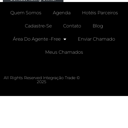
Quem Somos
Agenda
Hotéis Parceiros
Cadastre-Se
Contato
Blog
Área Do Agente -free
Enviar Chamado
Meus Chamados
All Rights Reserved Integração Trade ©
2025