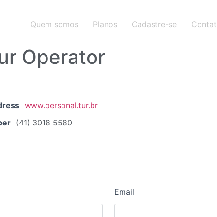
Quem somos
Planos
Cadastre-se
Conta
our Operator
dress
www.personal.tur.br
ber
(41) 3018 5580
Email