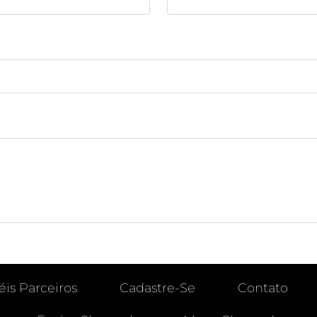
éis Parceiros
Cadastre-Se
Contato