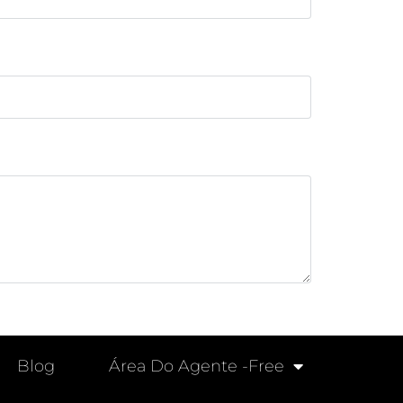
Blog
Área Do Agente -free