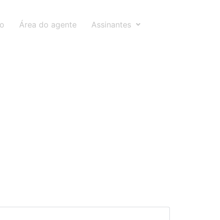
to
Área do agente
Assinantes