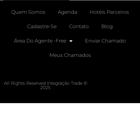
Quem Somos
Agenda
Hotéis Parceiros
Cadastre-Se
Contato
Blog
Área Do Agente -free
Enviar Chamado
Meus Chamados
All Rights Reserved Integração Trade ©
2025