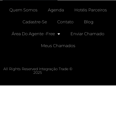
Quem Somos
Agenda
Hotéis Parceiros
Cadastre-Se
Contato
Blog
Área Do Agente -free
Enviar Chamado
Meus Chamados
All Rights Reserved Integração Trade ©
2025