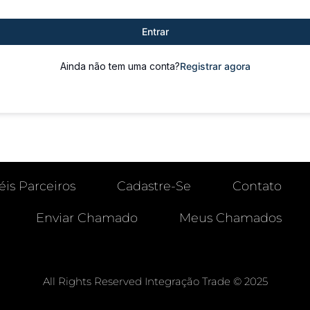
Entrar
Ainda não tem uma conta?
Registrar agora
éis Parceiros
Cadastre-Se
Contato
Enviar Chamado
Meus Chamados
All Rights Reserved Integração Trade © 2025