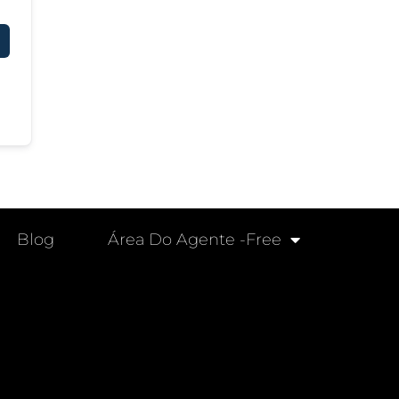
Blog
Área Do Agente -free