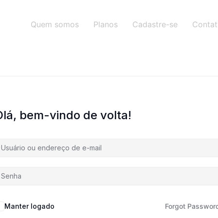
Quem somos
Planos
Cadastre-se
Conta
Olá, bem-vindo de volta!
Manter logado
Forgot Passwor