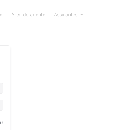
to
Área do agente
Assinantes
d?