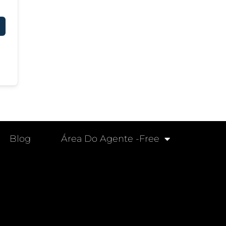
Blog
Área Do Agente -free