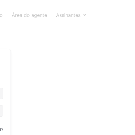
to
Área do agente
Assinantes
d?