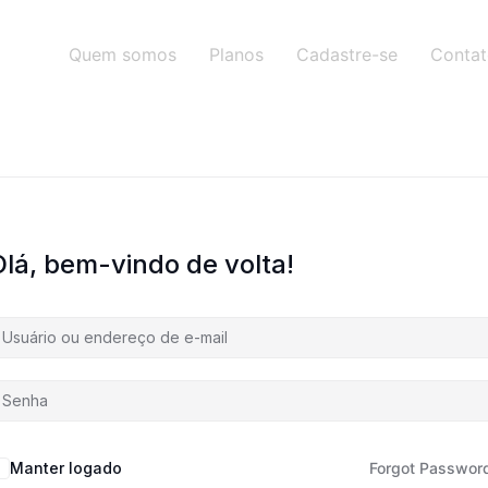
Quem somos
Planos
Cadastre-se
Conta
Olá, bem-vindo de volta!
Manter logado
Forgot Passwor