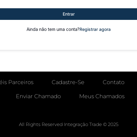
Entrar
Ainda não tem uma conta?
Registrar agora
éis Parceiros
Cadastre-Se
Contato
Enviar Chamado
Meus Chamados
All Rights Reserved Integração Trade © 2025