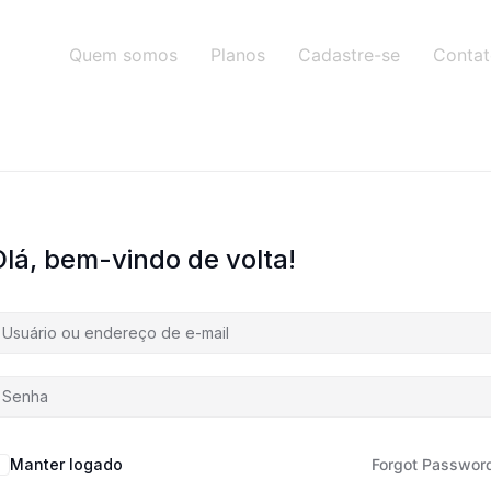
Quem somos
Planos
Cadastre-se
Conta
Olá, bem-vindo de volta!
Manter logado
Forgot Passwor