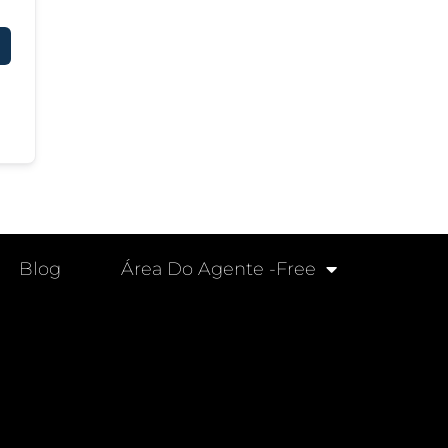
Blog
Área Do Agente -free