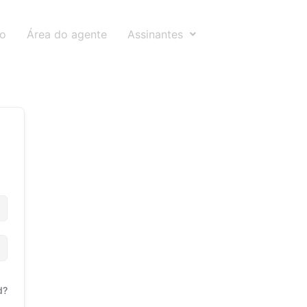
to
Área do agente
Assinantes
d?