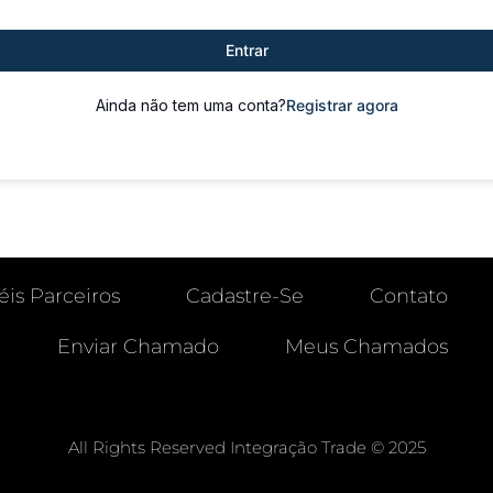
Entrar
Ainda não tem uma conta?
Registrar agora
éis Parceiros
Cadastre-Se
Contato
Enviar Chamado
Meus Chamados
All Rights Reserved Integração Trade © 2025