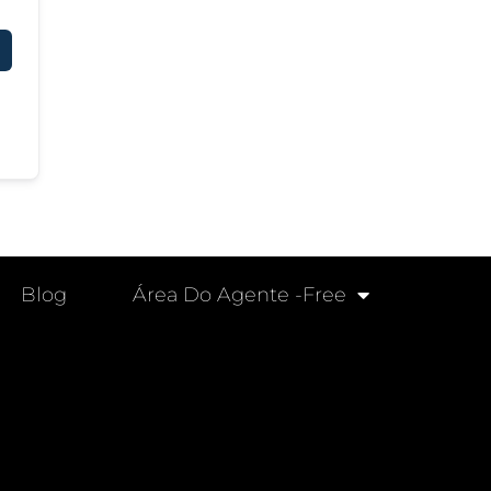
Blog
Área Do Agente -free