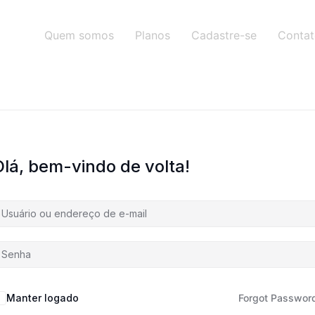
Quem somos
Planos
Cadastre-se
Conta
Olá, bem-vindo de volta!
Manter logado
Forgot Passwor