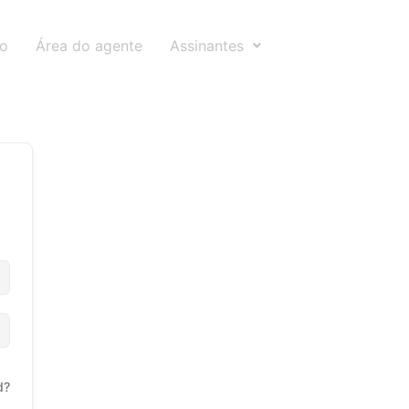
to
Área do agente
Assinantes
d?