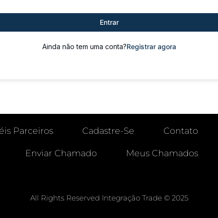
Entrar
Ainda não tem uma conta?
Registrar agora
éis Parceiros
Cadastre-Se
Contato
Enviar Chamado
Meus Chamados
All Rights Reserved Integração Trade © 2025