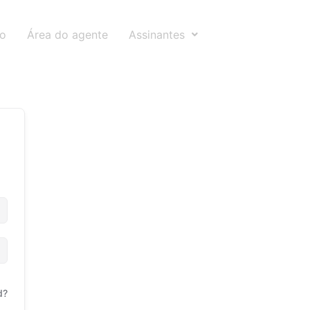
to
Área do agente
Assinantes
d?