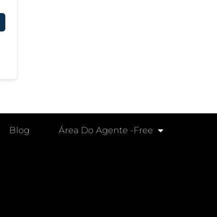
Blog
Área Do Agente -free