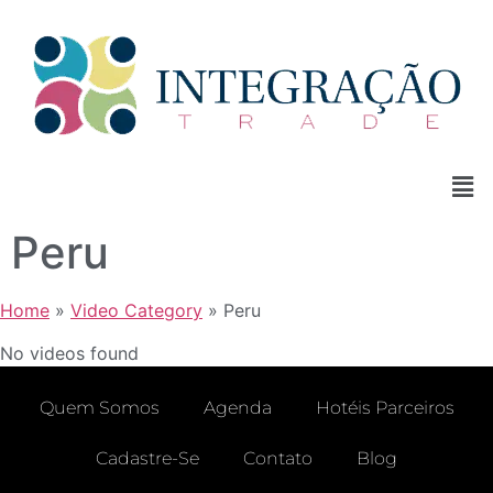
Peru
Home
»
Video Category
»
Peru
No videos found
Quem Somos
Agenda
Hotéis Parceiros
Cadastre-Se
Contato
Blog