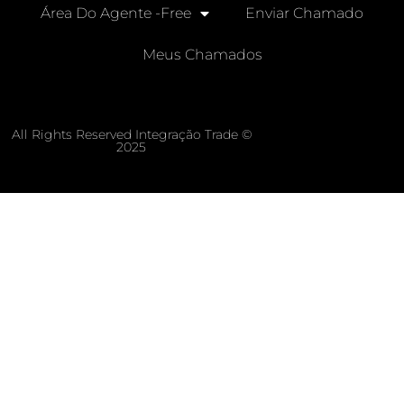
Área Do Agente -free
Enviar Chamado
Meus Chamados
All Rights Reserved Integração Trade ©
2025