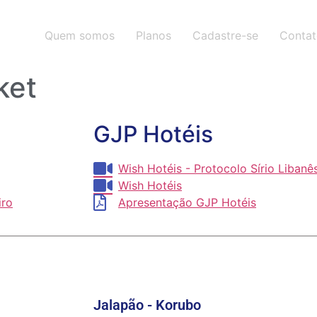
Quem somos
Planos
Cadastre-se
Conta
ket
GJP Hotéis
Wish Hotéis - Protocolo Sírio Libanê
Wish Hotéis
iro
Apresentação GJP Hotéis
Jalapão - Korubo