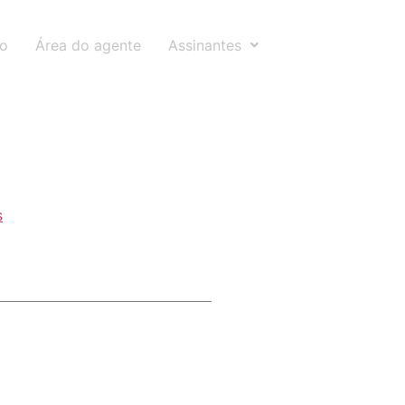
to
Área do agente
Assinantes
s