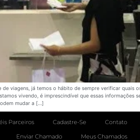
de viagens, já temos o hábito de sempre verificar quais o
estamos vivendo, é imprescindível que essas informações 
 podem mudar a […]
éis Parceiros
Cadastre-Se
Contato
Enviar Chamado
Meus Chamados