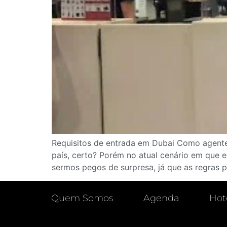
Requisitos de entrada em Dubai Como agente 
país, certo? Porém no atual cenário em que 
sermos pegos de surpresa, já que as regras
Quem Somos
Agenda
Hot